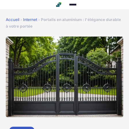
Accueil
›
Internet
›
Portails en aluminium : l'élégance durable
à votre portée